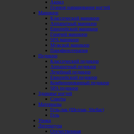
Акрил
Гелевое наращивание ногтей
Маникюр
Классический маникюр
Аппаратный маникюр
Европейский маникюр
Горячий маникюр
SPA маникюр
Мужской маникюр
Парофинотерапия
Педикюр
Классический педикюр
Аппаратный педикюр
Лечебный педикюр
Европейский педикюр
Комбинированный педикюр
SPA педикюр
Здоровье ногтей
Советы
Материалы
Гель-лак (Шеллак, Shellac)
Гель
Уроки
Литература
Отечественная