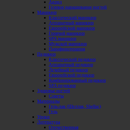
Акрил
Гелевое наращивание ногтей
Маникюр
Классический маникюр
Аппаратный маникюр
Европейский маникюр
Горячий маникюр
SPA маникюр
Мужской маникюр
Парофинотерапия
Педикюр
Классический педикюр
Аппаратный педикюр
Лечебный педикюр
Европейский педикюр
Комбинированный педикюр
SPA педикюр
Здоровье ногтей
Советы
Материалы
Гель-лак (Шеллак, Shellac)
Гель
Уроки
Литература
Отечественная