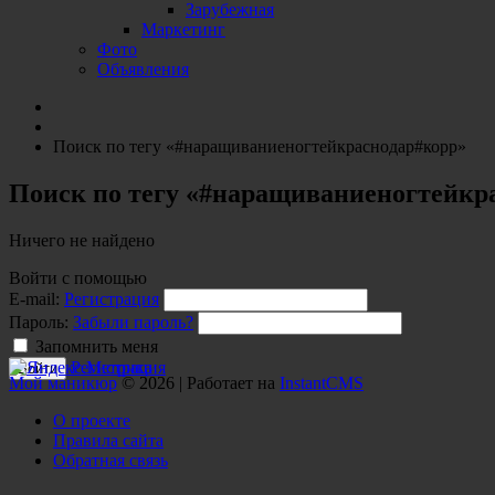
Зарубежная
Маркетинг
Фото
Объявления
Поиск по тегу «#наращиваниеногтейкраснодар#корр»
Поиск по тегу «#наращиваниеногтейкр
Ничего не найдено
Войти с помощью
E-mail:
Регистрация
Пароль:
Забыли пароль?
Запомнить меня
Регистрация
Мой маникюр
© 2026 | Работает на
InstantCMS
О проекте
Правила сайта
Обратная связь