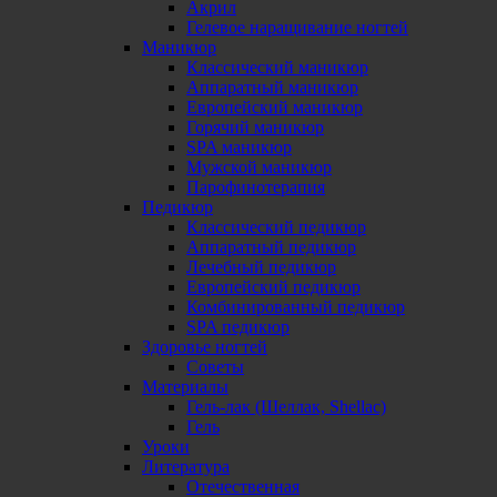
Акрил
Гелевое наращивание ногтей
Маникюр
Классический маникюр
Аппаратный маникюр
Европейский маникюр
Горячий маникюр
SPA маникюр
Мужской маникюр
Парофинотерапия
Педикюр
Классический педикюр
Аппаратный педикюр
Лечебный педикюр
Европейский педикюр
Комбинированный педикюр
SPA педикюр
Здоровье ногтей
Советы
Материалы
Гель-лак (Шеллак, Shellac)
Гель
Уроки
Литература
Отечественная