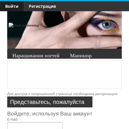
Войти
Регистрация
Наращивания ногтей
Маникюр
Педикюр
Здоровье ногтей
Материалы
Уроки
Группы
Форум
Ещё
Вой
Для доступа к запрошенной странице необходима авторизация
Представьтесь, пожалуйста
Войдите, используя Ваш аккаунт
E-mail: