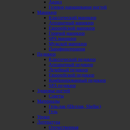
Акрил
Гелевое наращивание ногтей
Маникюр
Классический маникюр
Аппаратный маникюр
Европейский маникюр
Горячий маникюр
SPA маникюр
Мужской маникюр
Парофинотерапия
Педикюр
Классический педикюр
Аппаратный педикюр
Лечебный педикюр
Европейский педикюр
Комбинированный педикюр
SPA педикюр
Здоровье ногтей
Советы
Материалы
Гель-лак (Шеллак, Shellac)
Гель
Уроки
Литература
Отечественная